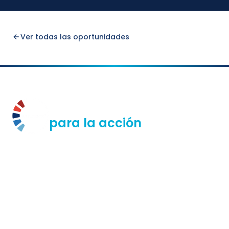
Ver todas las oportunidades
La educación es semilla
para la acción
Uno Punto Cinco es una ONG que impulsa la acción
climática en la toma de decisiones para evitar superar el
aumento de 1.5°C de la temperatura global, trabajando
con la ciudadanía, las juventudes, la academia, el sector
público y privado; en Chile, América Latina y el mundo en
proyectos de educación, incidencia y generación de
comunidad.