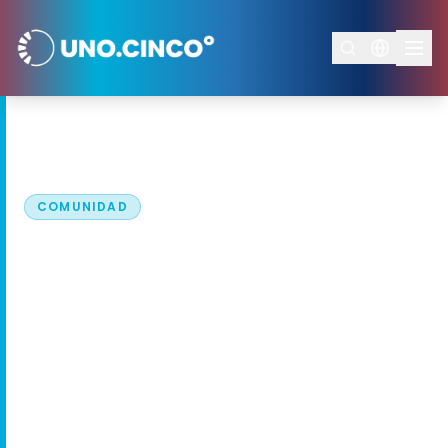
Inicio
/
Oportunidades
/
Convocatorias
COMUNIDAD
TODO EL AÑO · DISTINTOS PERFILES
Comunidad de
Agentes Climáticos
La acción climática no ocurre en solitario. Se
construye cuando distintas miradas se
encuentran.