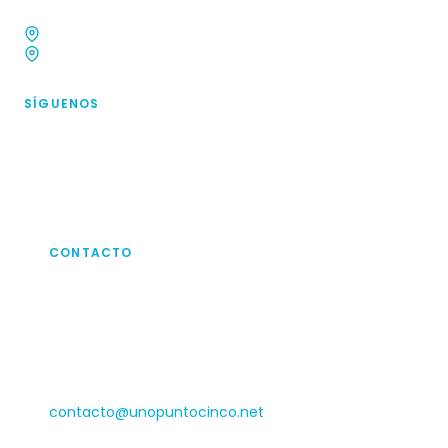
Oficina 14, Triana 861, Providencia, Chile.
General Bulnes, Viña del Mar, Chile.
SÍGUENOS
CONTACTO
¡Escríbenos!
Si quieres contactarnos para saber de nuestros
servicios de capacitación, hacer tu práctica,
proyecto de universidad o un voluntariado,
escríbennos en este formulario o a
contacto@unopuntocinco.net