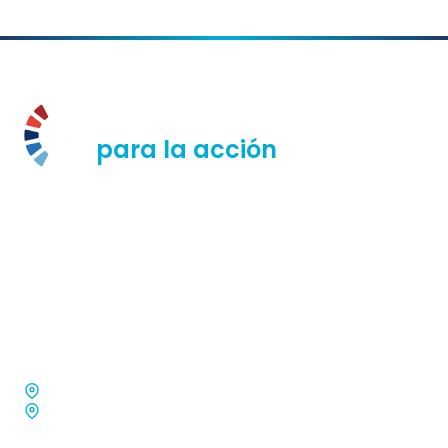
La educación es semilla
para la acción
Uno Punto Cinco es una ONG que impulsa la acción
climática en la toma de decisiones para evitar superar el
aumento de 1.5°C de la temperatura global, trabajando
con la ciudadanía, las juventudes, la academia, el sector
público y privado; en Chile, América Latina y el mundo en
proyectos de educación, incidencia y generación de
comunidad.
Oficina 14, Triana 861, Providencia, Chile.
General Bulnes, Viña del Mar, Chile.