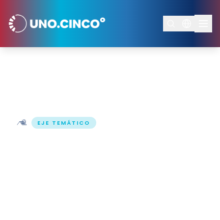
Inicio
/
Ejes Temáticos
/
Adaptación y Resiliencia
EJE TEMÁTICO
Adaptación
y Resiliencia
Los territorios no solo enfrentan el cambio
climático, lo viven.