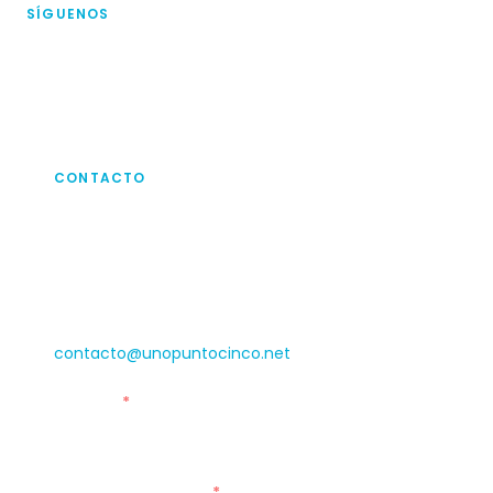
SÍGUENOS
CONTACTO
¡Escríbenos!
Si quieres contactarnos para saber de nuestros
servicios de capacitación, hacer tu práctica,
proyecto de universidad o un voluntariado,
escríbennos en este formulario o a
contacto@unopuntocinco.net
Nombre
*
Correo electrónico
*