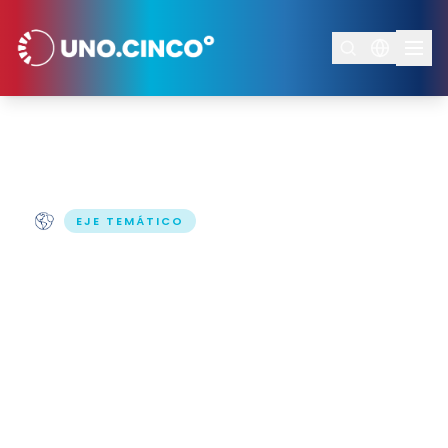
Inicio
/
Ejes Temáticos
/
Gobernanza Climática
EJE TEMÁTICO
Gobernanza
Climática
Las decisiones climáticas requieren
instituciones más coherentes, participativas
y efectivas a todo nivel.